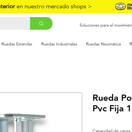
nterior
en nuestro mercado shops >
Soluciones para el movimien
Ruedas Estándar
Ruedas Industriales
Ruedas Neumática
R
Rueda Pol
Pvc Fija
Capacidad de carga