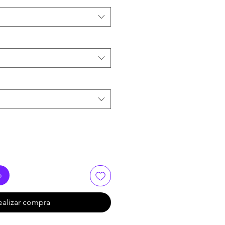
o
ealizar compra