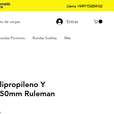
Llama +5491153254162
Entrar
to de cargas
uedas Portones
Ruedas Sueltas
Más
ipropileno Y
 150mm Ruleman
*