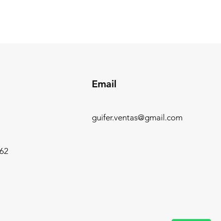
Email
guifer.ventas@gmail.com
62