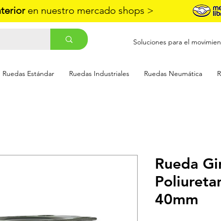
nterior
en nuestro mercado shops >
Soluciones para el movimien
Ruedas Estándar
Ruedas Industriales
Ruedas Neumática
R
Rueda Gir
Poliureta
40mm