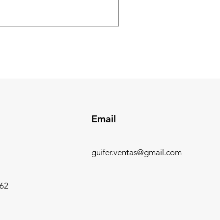
Precio
$ 0,00
Email
guifer.ventas@gmail.com
62