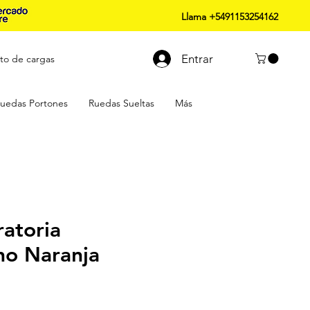
Llama +5491153254162
Entrar
to de cargas
uedas Portones
Ruedas Sueltas
Más
atoria
no Naranja