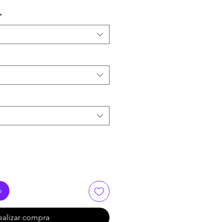
*
o
ealizar compra