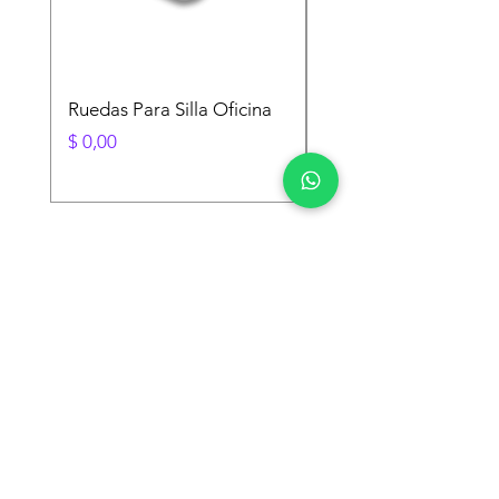
Ruedas Para Silla Oficina
Ruedas Para Silla Ofi
Banda de Goma
Precio
$ 0,00
Precio
$ 0,00
Dirección