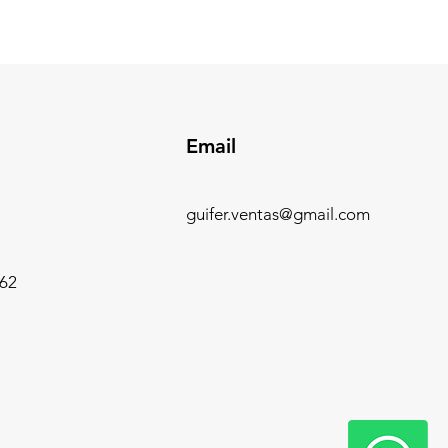
Email
guifer.ventas@gmail.com
62