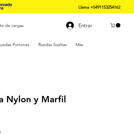
Llama +5491153254162
Entrar
to de cargas
uedas Portones
Ruedas Sueltas
Más
a Nylon y Marfil
*