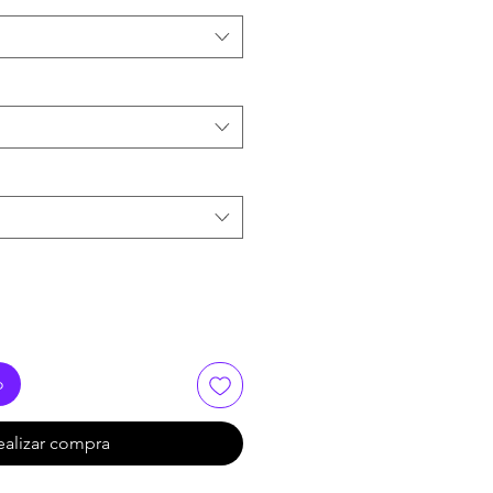
o
ealizar compra